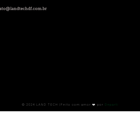
ato@landtechdf.com.br
© 2024
LAND TECH |Feito com amor ❤️ por
Departi