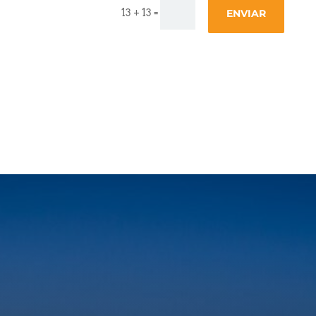
=
13 + 13
ENVIAR