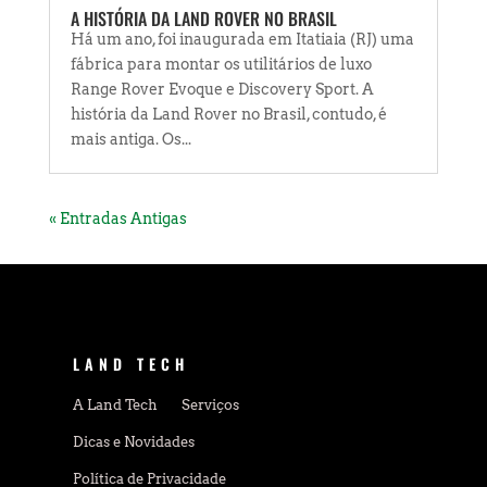
A HISTÓRIA DA LAND ROVER NO BRASIL
Há um ano, foi inaugurada em Itatiaia (RJ) uma
fábrica para montar os utilitários de luxo
Range Rover Evoque e Discovery Sport. A
história da Land Rover no Brasil, contudo, é
mais antiga. Os...
« Entradas Antigas
LAND TECH
A Land Tech
Serviços
Dicas e Novidades
Política de Privacidade